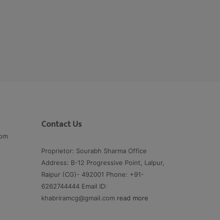
Contact Us
com
Proprietor: Sourabh Sharma Office
Address: B-12 Progressive Point, Lalpur,
Raipur (CG)- 492001 Phone: +91-
6262744444 Email ID:
khabriramcg@gmail.com
read more