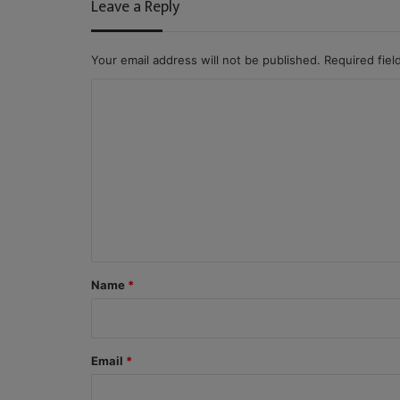
Leave a Reply
Your email address will not be published.
Required fie
C
o
m
m
e
n
t
*
Name
*
Email
*