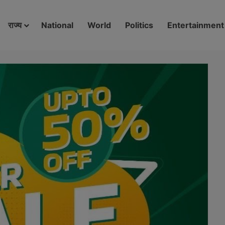
modal-check
राज्य
National
World
Politics
Entertainment