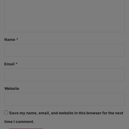
m
e
n
t
*
Name
*
Email
*
Website
Save my name, email, and website in this browser for the next
time I comment.