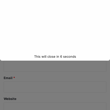
C
o
m
m
e
n
t
*
This will close in
5
seconds
Name
*
Email
*
Website