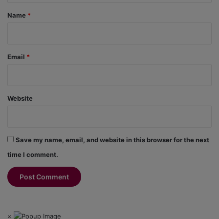
*
Name
*
Email
*
Website
Save my name, email, and website in this browser for the next
time I comment.
×