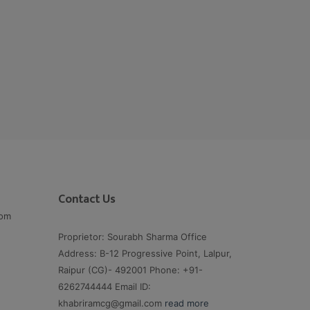
Contact Us
com
Proprietor: Sourabh Sharma Office
Address: B-12 Progressive Point, Lalpur,
Raipur (CG)- 492001 Phone: +91-
6262744444 Email ID:
khabriramcg@gmail.com
read more