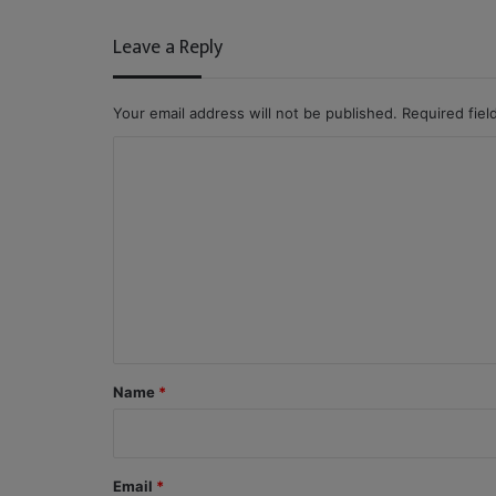
Leave a Reply
Your email address will not be published.
Required fie
C
o
m
m
e
n
t
*
Name
*
Email
*