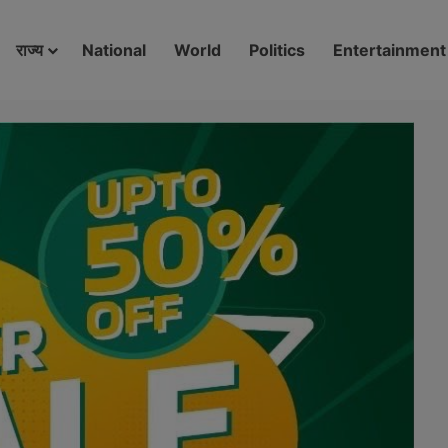
modal-check
राज्य
National
World
Politics
Entertainment