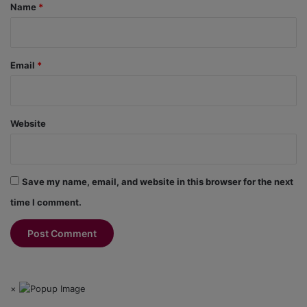
*
Name
*
Email
*
Website
Save my name, email, and website in this browser for the next
time I comment.
×