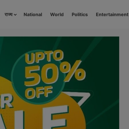
modal-check
राज्य
National
World
Politics
Entertainment