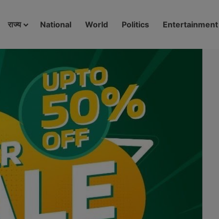
modal-check
राज्य
National
World
Politics
Entertainment