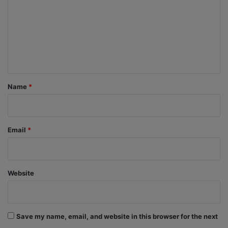
m
m
e
n
t
*
Name
*
Email
*
Website
Save my name, email, and website in this browser for the next