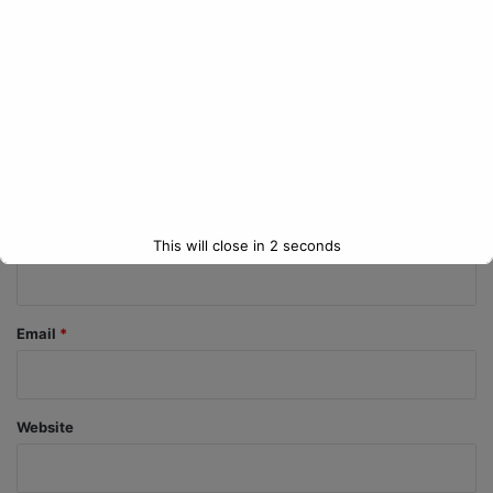
C
o
m
m
e
n
t
*
Name
*
This will close in
1
seconds
Email
*
Website